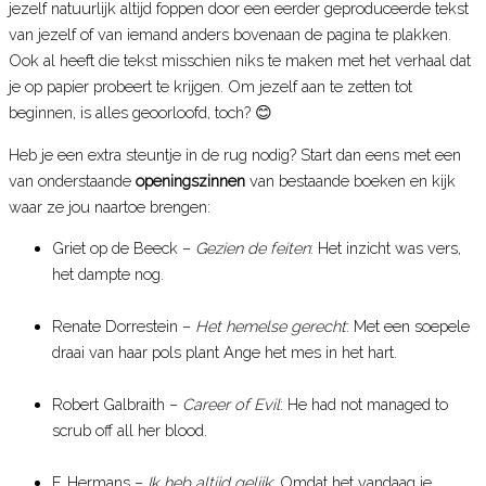
jezelf natuurlijk altijd foppen door een eerder geproduceerde tekst
van jezelf of van iemand anders bovenaan de pagina te plakken.
Ook al heeft die tekst misschien niks te maken met het verhaal dat
je op papier probeert te krijgen. Om jezelf aan te zetten tot
beginnen, is alles geoorloofd, toch? 😊
Heb je een extra steuntje in de rug nodig? Start dan eens met een
van onderstaande
openingszinnen
van bestaande boeken en kijk
waar ze jou naartoe brengen:
Griet op de Beeck –
Gezien de feiten
: Het inzicht was vers,
het dampte nog.
Renate Dorrestein –
Het hemelse gerecht
: Met een soepele
draai van haar pols plant Ange het mes in het hart.
Robert Galbraith –
Career of Evil
: He had not managed to
scrub off all her blood.
F. Hermans –
Ik heb altijd gelijk
: Omdat het vandaag je