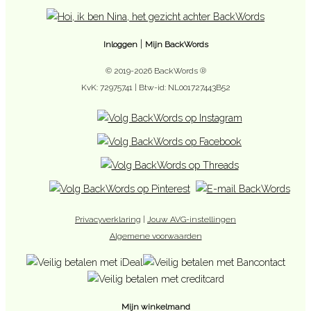
|
Inloggen
Mijn BackWords
© 2019-2026 BackWords ®
KvK: 72975741 | Btw-id: NL001727443B52
Privacyverklaring
|
Jouw AVG-instellingen
Algemene voorwaarden
Mijn winkelmand