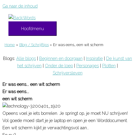
Ga naar de inhoud
Hoofdmenu
Home
Blog / Schrijftips
Er was eens… een wit scherm
Blogs:
Alle blogs
|
Beginnen en doorgaan
|
Inspiratie
|
De kunst van
het schrijven
|
Onder de loep
|
Personages
|
Plotten
|
Schrijversleven
Er was eens... een wit scherm
Er was eens...
een wit scherm
Opeens voel je iets borrelen. Je springt op, je moet NU schrijven!
Vol goede moed start je je laptop en open je een Worddocument.
Een wit scherm kijkt je verwachtingsvol aan…
En nu?