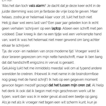
Was het dan toch
vals alarm
? Je dacht dat je deze keer echt in de
juiste stemming was om je fantasie de vrije loop te geven. Maar
helaas, zodra je er helemaal klaar voor zit, lukt het toch niet.
Heb jij daar wel eens last van? Een paar jaar geleden kon ik echt
geen verhalen ‘schrijven’ op een
laptop
. Alleen een schrift met pen
voldeed. Daar kreeg ik dan na een tijdje wel een verkrampte hand
van, want ik was het helemaal niet meer gewend om lang achter
elkaar te schrijven.
Tja, de voor- en nadelen van onze moderne tijd. Vroeger werd ik
door leraren geprezen om mijn nette handschrift, maar ik ben bang
dat dat handschrift enigszins in verval is geraakt.
Gelukkig lukt het me inmiddels meestal wél om al typend andere
werelden te creëren. (Hoewel ik met name in de brainstormfase
nog graag met de hand schrijf.) Ik heb op een gegeven moment
gewoon tegen mezelf gezegd
dat het tussen mijn oren zat
. Al hielp
het denk ik ook dat ik begon met mijn geschreven werk uit te
typen, want dan was ik in ieder geval alvast een beetje op gang.
Als je net als ik vroeger niet tegen een wit scherm kunt, kun je